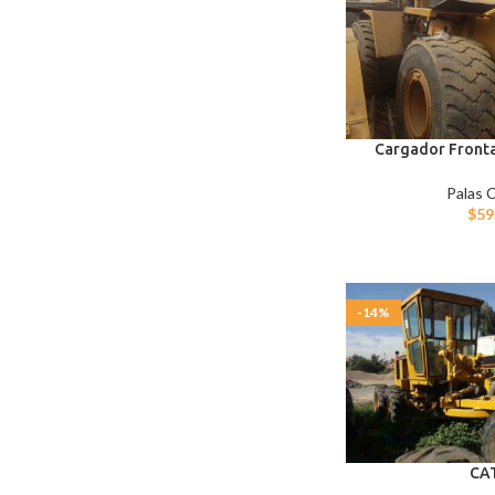
Cargador Frontal
Palas 
$
59
-14%
CA