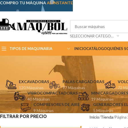
COMPRO TU MÁQUINA
AL INSTANTE
SELECCIONAR CATEGORÍA
TIPOS DE MAQUINARIA
INICIO
CATÁLOGO
QUIÉNES 
EXCAVADORAS
PALAS CARGADORAS
VOL
120 Máquinas
97 Máquinas
72 Má
VIBROCOMPACTADORAS
MINICARGADORES
40 Máquinas
19 Máquinas
COMPRESORES DE AIRE
GENERADORES E
9 Máquinas
5 Máquinas
FILTRAR POR PRECIO
Inicio
Tienda
Página 