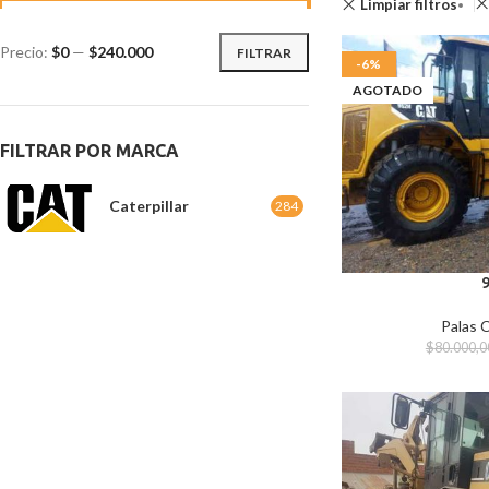
Limpiar filtros
Precio:
$0
—
$240.000
FILTRAR
-6%
AGOTADO
FILTRAR POR MARCA
Caterpillar
284
Palas 
$
80.000,0