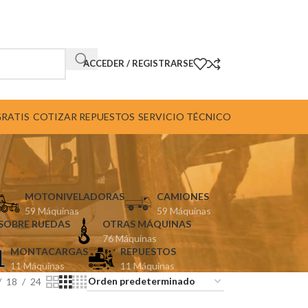
ACCEDER / REGISTRARSE
GRATIS
COTIZAR REPUESTOS
SERVICIO TÉCNICO
MOTONIVELADORAS
CAMIONES
59 Máquinas
59 Máquinas
SOBRE RUEDAS
OTRAS MÁQUINAS
76 Máquinas
MONTACARGAS
REPUESTOS
11 Máquinas
11 Máquinas
18
24