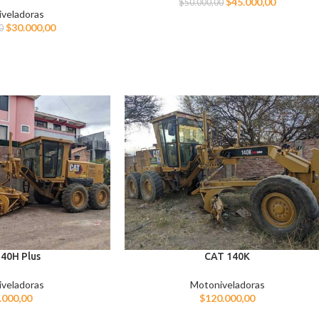
$
45.000,00
$
50.000,00
veladoras
$
30.000,00
0
40H Plus
CAT 140K
veladoras
Motoniveladoras
.000,00
$
120.000,00