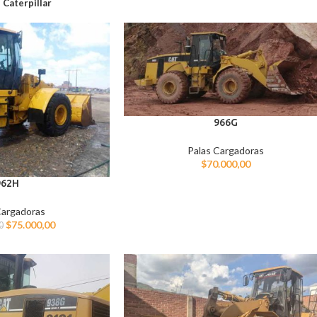
Caterpillar
966G
Palas Cargadoras
$
70.000,00
962H
Cargadoras
$
75.000,00
0