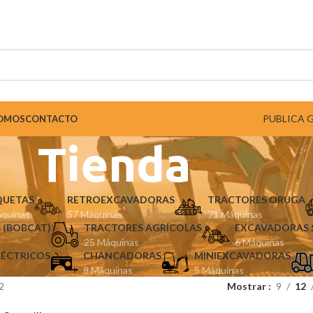
PUBLICA 
SOMOS
CONTACTO
Tienda
QUETAS
RETROEXCAVADORAS
TRACTORES ORUGA
quinas
57 Máquinas
71 Máquinas
 (BOBCAT)
TRACTORES AGRÍCOLAS
EXCAVADORAS 
25 Máquinas
6 Máquinas
LÉCTRICOS
CHANCADORAS
MINIEXCAVADORAS
8 Máquinas
5 Máquinas
2
Mostrar
9
12