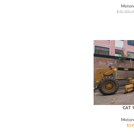
Motoni
$
35.000,0
CAT 1
Motoni
$
59