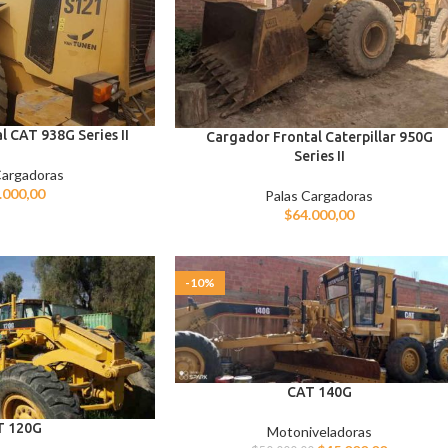
 CAT 938G Series II
Cargador Frontal Caterpillar 950G
Series II
Cargadoras
.000,00
Palas Cargadoras
$
64.000,00
-10%
CAT 140G
T 120G
Motoniveladoras