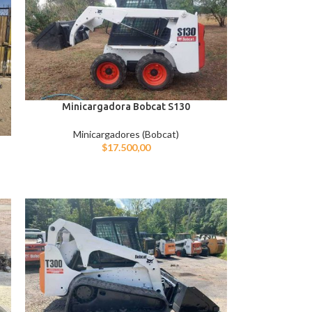
Minicargadora Bobcat S130
Minicargadores (Bobcat)
$
17.500,00