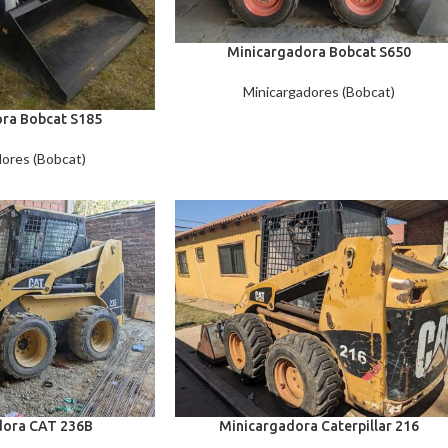
Minicargadora Bobcat S650
Minicargadores (Bobcat)
ra Bobcat S185
ores (Bobcat)
dora CAT 236B
Minicargadora Caterpillar 216