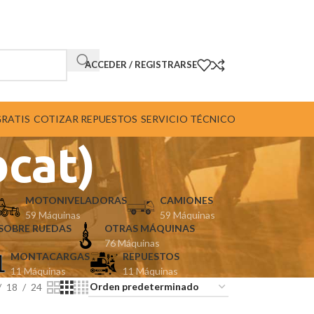
ACCEDER / REGISTRARSE
GRATIS
COTIZAR REPUESTOS
SERVICIO TÉCNICO
cat)
MOTONIVELADORAS
CAMIONES
59 Máquinas
59 Máquinas
SOBRE RUEDAS
OTRAS MÁQUINAS
76 Máquinas
MONTACARGAS
REPUESTOS
11 Máquinas
11 Máquinas
18
24