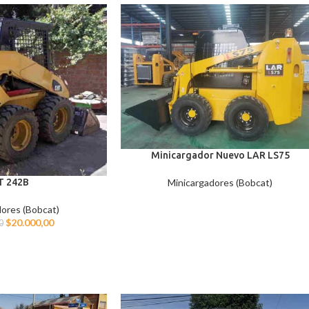
Minicargador Nuevo LAR LS75
Minicargadores (Bobcat)
T 242B
ores (Bobcat)
$
20.000,00
0