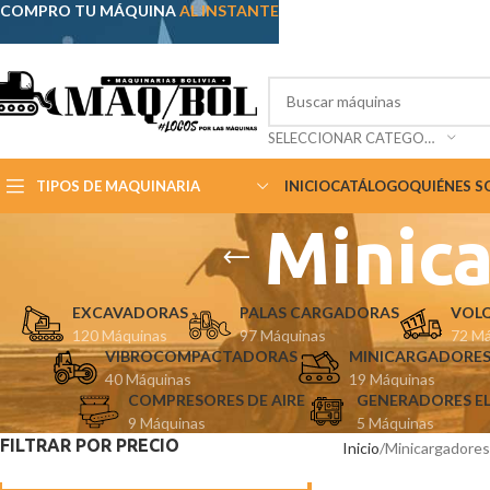
COMPRO TU MÁQUINA
AL INSTANTE
SELECCIONAR CATEGORÍA
TIPOS DE MAQUINARIA
INICIO
CATÁLOGO
QUIÉNES 
Minica
EXCAVADORAS
PALAS CARGADORAS
VOL
120 Máquinas
97 Máquinas
72 Má
VIBROCOMPACTADORAS
MINICARGADORES
40 Máquinas
19 Máquinas
COMPRESORES DE AIRE
GENERADORES E
9 Máquinas
5 Máquinas
FILTRAR POR PRECIO
Inicio
Minicargadores