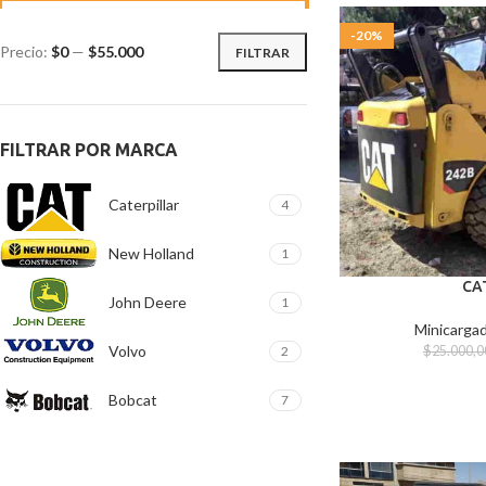
-20%
Precio:
$0
—
$55.000
FILTRAR
FILTRAR POR MARCA
Caterpillar
4
New Holland
1
CA
John Deere
1
Minicargad
Volvo
2
$
25.000,0
Bobcat
7