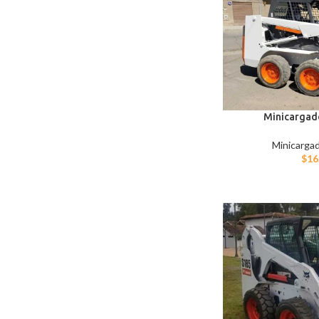
Minicargad
Minicargad
$
16