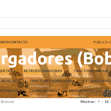
PUBLICA 
SOMOS
CONTACTO
rgadores (Bob
QUETAS
RETROEXCAVADORAS
TRACTORES ORUGA
quinas
57 Máquinas
71 Máquinas
 (BOBCAT)
TRACTORES AGRÍCOLAS
EXCAVADORAS 
25 Máquinas
6 Máquinas
LÉCTRICOS
CHANCADORAS
MINIEXCAVADORAS
8 Máquinas
5 Máquinas
 (Bobcat)
Mostrar
9
12