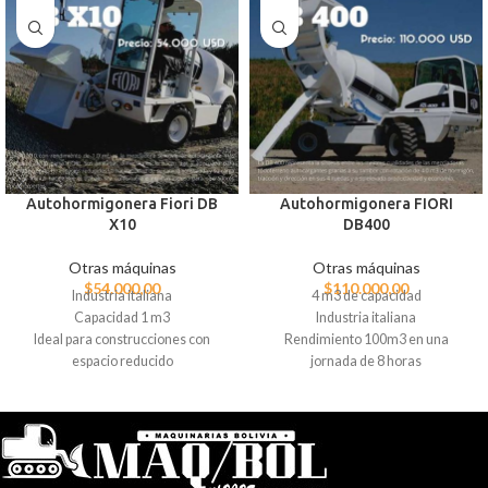
Autohormigonera Fiori DB
Autohormigonera FIORI
X10
DB400
Otras máquinas
Otras máquinas
$
54.000,00
$
110.000,00
Industria italiana
4 m3 de capacidad
Capacidad 1 m3
Industria italiana
Ideal para construcciones con
Rendimiento 100m3 en una
espacio reducido
jornada de 8 horas
Produce hasta 32m3 en una
jornada de 8 horas