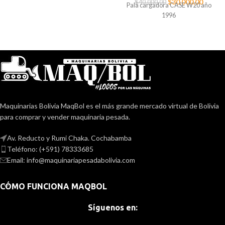
$
30.000,00
$
40.000,00
Pala cargadora CASE W20 año
1996
Maquinarias Bolivia MaqBol es el más grande mercado virtual de Bolivia
para comprar y vender maquinaria pesada.
Av. Reducto y Rumi Chaka. Cochabamba
Teléfono: (+591) 78333685
Email: info@maquinariapesadabolivia.com
CÓMO FUNCIONA MAQBOL
Síguenos en: