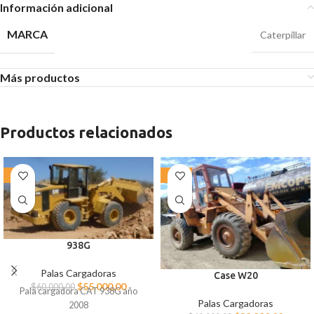
Información adicional
MARCA
Caterpillar
Más productos
Productos relacionados
-8%
-25%
938G
Palas Cargadoras
Case W20
$
55.000,00
$
60.000,00
Pala cargadora CAT 938G año
Palas Cargadoras
2008