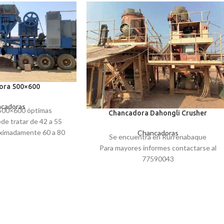
ora 500×600
cadoras
500×600 óptimas
Chancadora Dahongli Crusher
de tratar de 42 a 55
oximadamente 60 a 80
Chancadoras
Se encuentra en Rurrenabaque
ipada con un Generador
Para mayores informes contactarse al
0 KVA, Chancadora a
77590043
, Vibroalimentador de
 Seleccionadora de
tres pisos y una Correa
a de 0,79×12 mts.