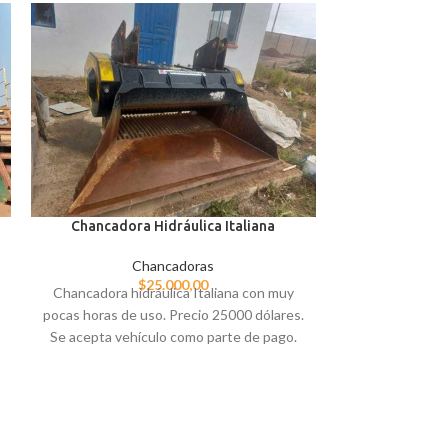
Chancadora Hidráulica Italiana
Chancadoras
$
25.000,00
Chancadora hidráulica Italiana con muy
pocas horas de uso. Precio 25000 dólares.
Chancadora
Se acepta vehículo como parte de pago.
C
Chancadora de
boca mide 6
motor electric