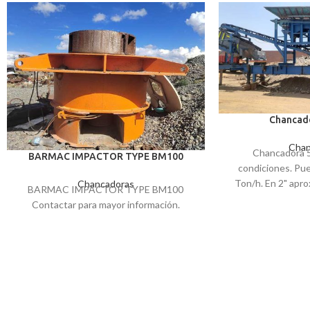
Chancad
Chan
Chancadora 
BARMAC IMPACTOR TYPE BM100
condiciones. Pue
Ton/h. En 2" apr
Chancadoras
BARMAC IMPACTOR TYPE BM100
Ton/hora esta equ
Contactar para mayor información.
a Diesel de 20
Mandíbulas 20"×24
10 m³, Criba o
3,20×1,40 mts. de 
Tranportador