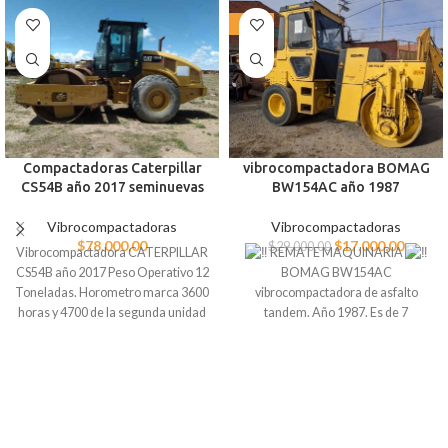
-41%
Compactadoras Caterpillar
vibrocompactadora BOMAG
CS54B año 2017 seminuevas
BW154AC año 1987
Vibrocompactadoras
Vibrocompactadoras
$
78.000,00
$
17.000,00
$
29.000,00
Vibrocompactadora CATERPILLAR
REMATE MAQUINARIA
CS54B año 2017 Peso Operativo 12
BOMAG BW154AC
Toneladas. Horometro marca 3600
vibrocompactadora de asfalto
horas y 4700 de la segunda unidad
tandem. Año 1987. Es de 7
Motor C4.4 Potencia 131hp Precio
toneladas. Industria Alemana
$78000 dólares c/u
precio *$17000 dólares * todavia
algo negociable.