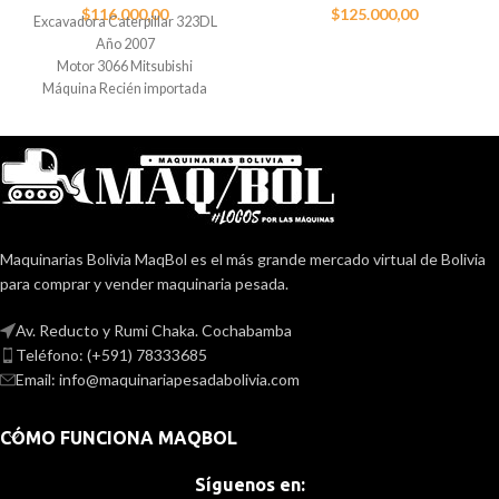
$
116.000,00
$
125.000,00
Excavadora Caterpillar 323DL
Año 2007
Motor 3066 Mitsubishi
Máquina Recién importada
Maquinarias Bolivia MaqBol es el más grande mercado virtual de Bolivia
para comprar y vender maquinaria pesada.
Av. Reducto y Rumi Chaka. Cochabamba
Teléfono: (+591) 78333685
Email: info@maquinariapesadabolivia.com
CÓMO FUNCIONA MAQBOL
Síguenos en: