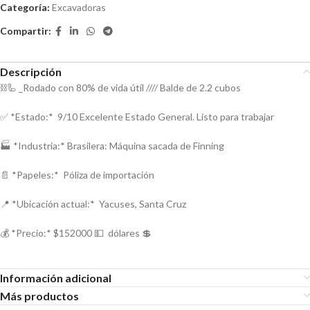
Categoría:
Excavadoras
Compartir:
Descripción
⛓️🦾 _Rodado con 80% de vida útil //// Balde de 2.2 cubos
✅ *Estado:* 9/10 Excelente Estado General. Listo para trabajar
🏭 *Industria:* Brasilera: Máquina sacada de Finning
📄 *Papeles:* Póliza de importación
📍 *Ubicación actual:* Yacuses, Santa Cruz
💰 *Precio:* $152000 💵 dólares 💲
Información adicional
Más productos