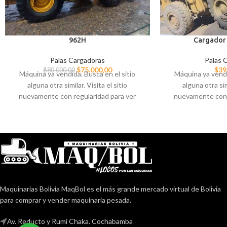
962H
Cargador 
Palas Cargadoras
Palas 
$
75.000,00
$
39
$
80.000,00
Máquina ya vendida. Busca en el sitio
Máquina ya vendi
alguna otra similar. Visita el sitio
alguna otra simi
nuevamente con regularidad para ver
nuevamente con 
novedades de importaciones o
novedades de
consignaciones. Contacta al 78333685
consignaciones. 
para ayudarte a localizar alguna máquina
para ayudarte a lo
similar a la que buscas.
similar a 
Maquinarias Bolivia MaqBol es el más grande mercado virtual de Bolivia
para comprar y vender maquinaria pesada.
Av. Reducto y Rumi Chaka. Cochabamba