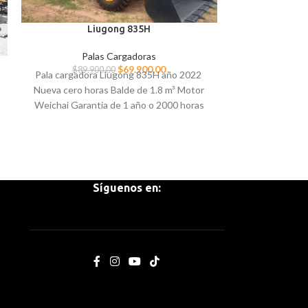
Pala Ca
Liugong 835H
Pal
Palas Cargadoras
$
69.900,00
$
89.900,00
Pala cargadora Liugong 835H año 2022
Bal
Nueva cero horas Balde de 1.8 m³ Motor
Moto
Weichai Garantia de 1 año o 2000 horas
Ind
Precio $69900
Precio $25
Síguenos en: