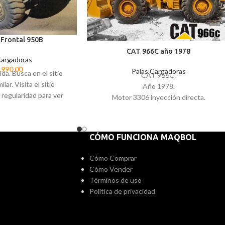
Frontal 950B
CAT 966C año 1978
Cargadoras
.990,00
Palas Cargadoras
da. Busca en el sitio
CAT 966C.
lar. Visita el sitio
Año 1978.
regularidad para ver
Motor 3306 inyección directa.
 importaciones o
Balde de 3.5cubos.
Contacta al 78333685
calizar alguna máquina
CÓMO FUNCIONA MAQBOL
la que buscas.
Cómo Comprar
Cómo Vender
Términos de uso
Política de privacidad