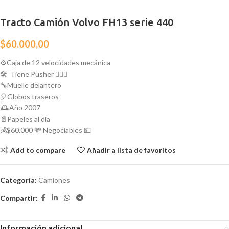
Tracto Camión Volvo FH13 serie 440
$
60.000,00
⚙️Caja de 12 velocidades mecánica
🛠️ Tiene Pusher 👷🏾‍♂️
🔧Muelle delantero
🎈Globos traseros
🕰️Año 2007
📄Papeles al día
💰$60.000 💸 Negociables 💵
Add to compare
Añadir a lista de favoritos
Categoría:
Camiones
Compartir:
Información adicional