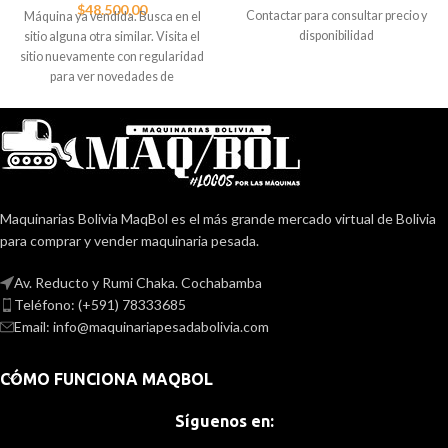
$
48.500,00
Contactar para consultar precio y
Máquina ya vendida. Busca en el
disponibilidad
sitio alguna otra similar. Visita el
sitio nuevamente con regularidad
para ver novedades de
importaciones o consignaciones.
Contacta al 78333685 para
ayudarte a localizar alguna
máquina similar a la que buscas.
Maquinarias Bolivia MaqBol es el más grande mercado virtual de Bolivia
para comprar y vender maquinaria pesada.
Av. Reducto y Rumi Chaka. Cochabamba
Teléfono: (+591) 78333685
Email: info@maquinariapesadabolivia.com
CÓMO FUNCIONA MAQBOL
Síguenos en: