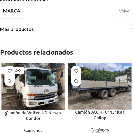
MARCA
Volvo
Más productos
Productos relacionados
AGOTADO
Camión JAC HFC1131KR1
Camión de Volteo UD Nissan
Gallop
Cóndor
Camiones
Camiones
Año 2014