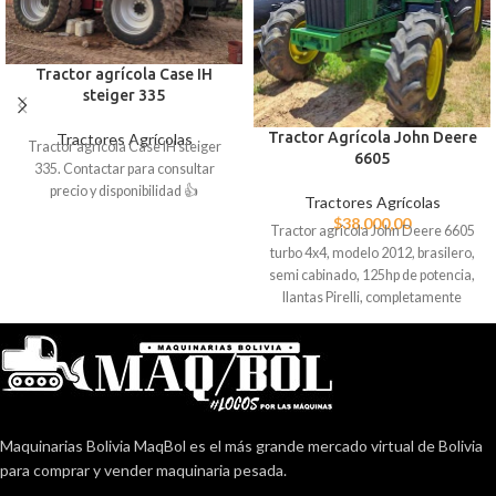
Tractor agrícola Case IH
steiger 335
Tractor Agrícola John Deere
Tractores Agrícolas
Tractor agrícola Case IH steiger
6605
335. Contactar para consultar
precio y disponibilidad 👍
Tractores Agrícolas
$
38.000,00
Tractor agrícola John Deere 6605
turbo 4x4, modelo 2012, brasilero,
semi cabinado, 125hp de potencia,
llantas Pirelli, completamente
operativo con garantía.
Maquinarias Bolivia MaqBol es el más grande mercado virtual de Bolivia
para comprar y vender maquinaria pesada.