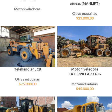
aéreas (MANLIFT)
Motoniveladoras
Otras máquinas
$
23.000,00
Telehandler JCB
Motoniveladora
CATERPILLAR 140G
Otras máquinas
$
75.000,00
Motoniveladoras
$
45.000,00