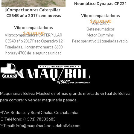
Neumático Dynapac CP221
Compactadoras Caterpillar
Vibrocompactadoras
CS54B año 2017 seminuevas
$
33.000,00
Año 2007.
Vibrocompactadoras
Siete neumáticos
$
78.000,00
Motor Cummins.
Vibrocompactadora CATERPILLAR
Peso operativo 11 toneladas vacío.
CS54B año 2017 Peso Operativo 12
16 toneladas lleno.
Toneladas. Horometro marca 3600
horas y 4700 de la segunda unidad
Motor C4.4 Potencia 131hp Precio
$78000 dólares c/u
Maquinarias Bolivia MaqBol es el más grande mercado virtual de Bolivia
para comprar y vender maquinaria pesada.
Av. Reducto y Rumi Chaka. Cochabamba
Teléfono: (+591) 78333685
Email: info@maquinariapesadabolivia.com