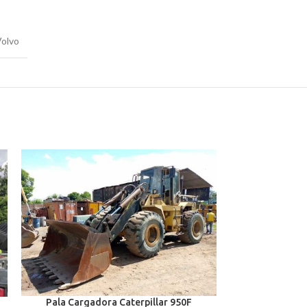
olvo
Pala Cargadora Caterpillar 950F
Pala cargad