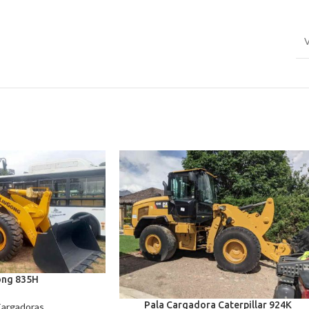
V
ong 835H
Pala Cargadora Caterpillar 924K
Cargadoras