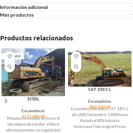
Información adicional
Más productos
Productos relacionados
AGOTADO
CAT 330 C L
325DL
Excavadoras
$
82.000,00
Excavadora Hidraulica CAT 330 C L
Excavadoras
año 2005 Horometro: 12000 horas
$
125.000,00
Máquina ya vendida. Busca en el
Rodado al 80% Industria
sitio alguna otra similar. Visita el
Americana Todo original Precio:
sitio nuevamente con regularidad
$82000 dólares Ubicación: Santa