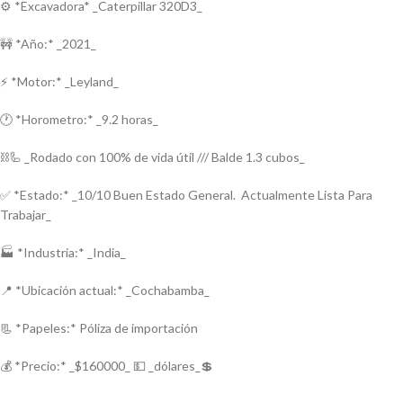
⚙️ *Excavadora* _Caterpillar 320D3_
🚧 *Año:* _2021_
⚡ *Motor:* _Leyland_
🕐 *Horometro:* _9.2 horas_
⛓️🦾 _Rodado con 100% de vida útil /// Balde 1.3 cubos_
✅ *Estado:* _10/10 Buen Estado General. Actualmente Lista Para
Trabajar_
🏭 *Industria:* _India_
📍 *Ubicación actual:* _Cochabamba_
📃 *Papeles:* Póliza de importación
💰 *Precio:* _$160000_ 💵 _dólares_💲