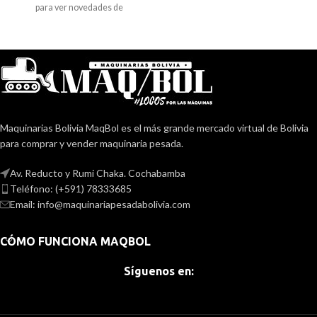
para ver novedades de
Cruz de la Sierra. Contacto:
importaciones o consignaciones.
76047605
Contacta al 78333685 para
ayudarte a localizar alguna
máquina similar a la que buscas.
Maquinarias Bolivia MaqBol es el más grande mercado virtual de Bolivia
para comprar y vender maquinaria pesada.
Av. Reducto y Rumi Chaka. Cochabamba
Teléfono: (+591) 78333685
Email: info@maquinariapesadabolivia.com
CÓMO FUNCIONA MAQBOL
Síguenos en: