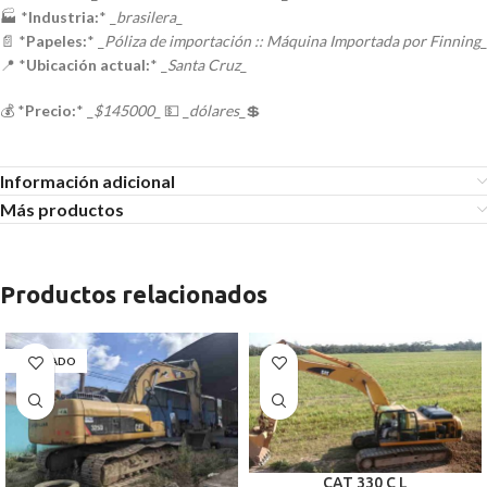
🏭 *
Industria:
* _
brasilera
_
📄 *
Papeles:
* _
Póliza de importación :: Máquina Importada por Finning
_
📍 *
Ubicación actual:
* _
Santa Cruz
_
💰 *
Precio:
* _
$145000
_ 💵 _
dólares
_💲
Información adicional
Más productos
Productos relacionados
AGOTADO
CAT 330 C L