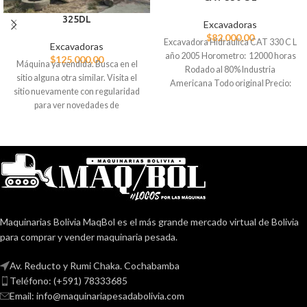
325DL
Excavadoras
$
82.000,00
Excavadora Hidraulica CAT 330 C L
Excavadoras
año 2005 Horometro: 12000 horas
$
125.000,00
Máquina ya vendida. Busca en el
Rodado al 80% Industria
sitio alguna otra similar. Visita el
Americana Todo original Precio:
sitio nuevamente con regularidad
$82000 dólares Ubicación: Santa
para ver novedades de
Cruz de la Sierra. Contacto:
importaciones o consignaciones.
76047605
Contacta al 78333685 para
ayudarte a localizar alguna
máquina similar a la que buscas.
Maquinarias Bolivia MaqBol es el más grande mercado virtual de Bolivia
para comprar y vender maquinaria pesada.
Av. Reducto y Rumi Chaka. Cochabamba
Teléfono: (+591) 78333685
Email: info@maquinariapesadabolivia.com