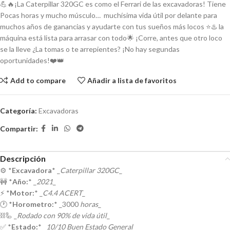
💪🔥¡La Caterpillar 320GC es como el Ferrari de las excavadoras! Tiene
Pocas horas y mucho músculo… muchísima vida útil por delante para
muchos años de ganancias y ayudarte con tus sueños más locos ⭐♨️ la
máquina está lista para arrasar con todo🌟 ¡Corre, antes que otro loco
se la lleve ¿La tomas o te arrepientes? ¡No hay segundas
oportunidades!❤️👑
Add to compare
Añadir a lista de favoritos
Categoría:
Excavadoras
Compartir:
Descripción
⚙️ *
Excavadora
* _
Caterpillar 320GC
_
🚧 *
Año:
* _
2021
_
⚡ *
Motor:
* _
C4.4 ACERT
_
🕐 *
Horometro:
* _3000
horas
_
⛓️🦾 _
Rodado con 90% de vida útil
_
✅ *
Estado:
* _
10/10 Buen Estado General
_