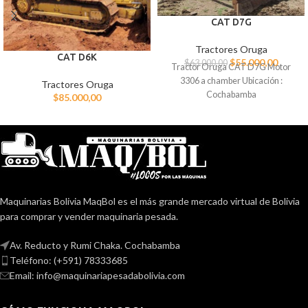
CAT D7G
Tractores Oruga
CAT D6K
$
55.000,00
$
63.000,00
Tractor Oruga CAT D7G Motor
3306 a chamber Ubicación :
Tractores Oruga
Cochabamba
$
85.000,00
Maquinarias Bolivia MaqBol es el más grande mercado virtual de Bolivia
para comprar y vender maquinaria pesada.
Av. Reducto y Rumi Chaka. Cochabamba
Teléfono: (+591) 78333685
Email: info@maquinariapesadabolivia.com