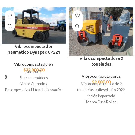
Vibrocompactador
Neumático Dynapac CP221
Vibrocompactadora 2
Vibrocompactadoras
toneladas
$
33.000,00
Año 2007.
Vibrocompactadoras
Siete neumáticos
$
9.000,00
Vibrocompactadora de 2
Motor Cummins.
toneladas, a diesel, año 2022,
Peso operativo 11 toneladas vacío.
recién importada.
16 toneladas lleno.
Marca Furd Roller.
DIAMETRO DEL RODILLO 56 CM
Y ANCHO DE RODILLO 90. CM es
específicamente para compactar
red de alcantarrillado y agua
potable