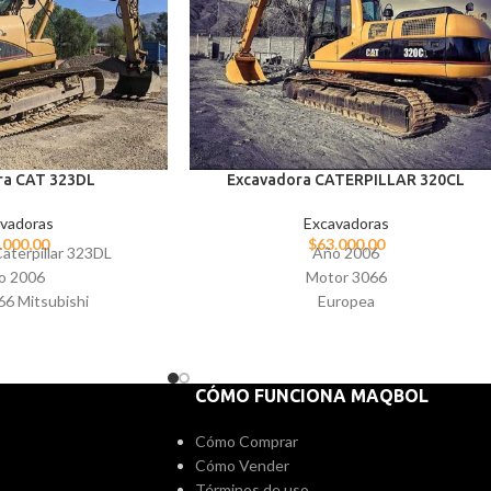
ra CAT 323DL
Excavadora CATERPILLAR 320CL
vadoras
Excavadoras
.000,00
$
63.000,00
aterpillar 323DL
Año 2006
o 2006
Motor 3066
66 Mitsubishi
Europea
uevo al 100%
Ya fue vendida.
Pregunta por
disponibilidad de otras similares
CÓMO FUNCIONA MAQBOL
Cómo Comprar
Cómo Vender
Términos de uso