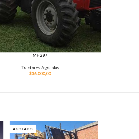
MF 297
Tractores Agrícolas
$
36.000,00
AGOTADO