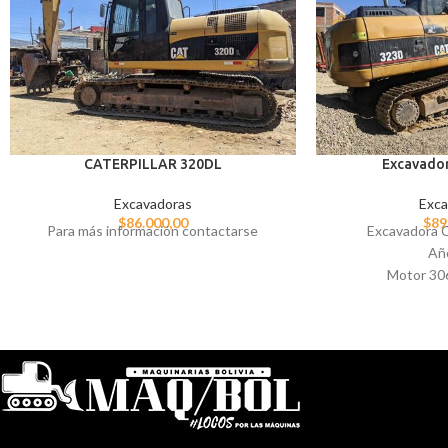
CATERPILLAR 320DL
Excavado
Excavadoras
Exca
$
86.000,00
$
89
Para más información contactarse
Excavadora C
Añ
Motor 30
Rodado n