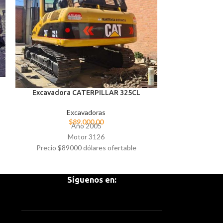
Excavadora
Excavadora CATERPILLAR 325CL
E
$
Excavadoras
$
89.000,00
Año 2005
Motor 3126
Sac
Precio $89000 dólares ofertable
Síguenos en: