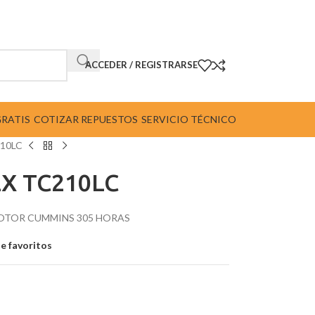
ACCEDER / REGISTRARSE
GRATIS
COTIZAR REPUESTOS
SERVICIO TÉCNICO
210LC
EX TC210LC
 MOTOR CUMMINS 305 HORAS
de favoritos