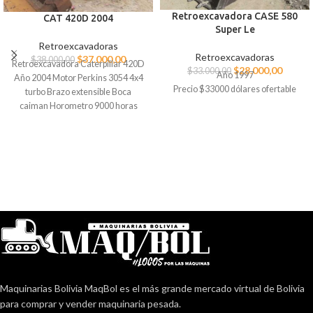
Retroexcavadora CASE 580
CAT 420D 2004
Super Le
Retroexcavadoras
Retroexcavadoras
$
37.000,00
$
38.000,00
Retroexcavadora Caterpillar 420D
$
28.000,00
$
33.000,00
Año 1997
Año 2004 Motor Perkins 3054 4x4
Precio $33000 dólares ofertable
turbo Brazo extensible Boca
caiman Horometro 9000 horas
Industria Americana Precio
$38000 dólares negociable
Ubicación Actual: Cochabamba
Maquinarias Bolivia MaqBol es el más grande mercado virtual de Bolivia
para comprar y vender maquinaria pesada.