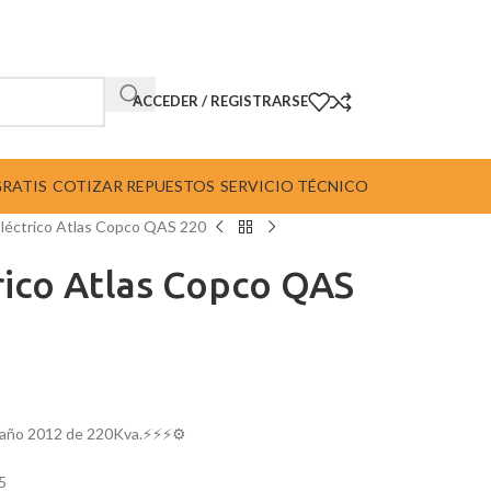
ACCEDER / REGISTRARSE
GRATIS
COTIZAR REPUESTOS
SERVICIO TÉCNICO
léctrico Atlas Copco QAS 220
rico Atlas Copco QAS
 año 2012 de 220Kva.⚡⚡⚡⚙️
5