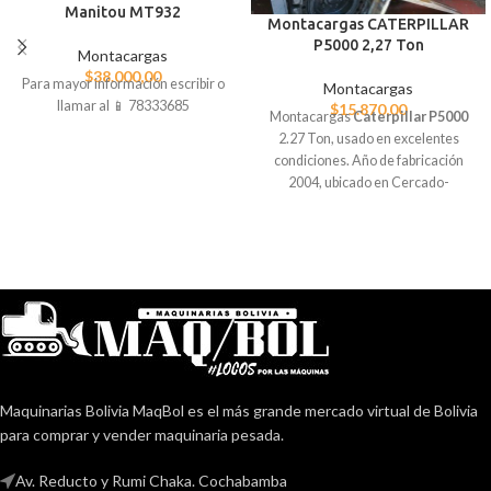
Manitou MT932
Montacargas CATERPILLAR
P5000 2,27 Ton
Montacargas
$
38.000,00
Para mayor información escribir o
Montacargas
llamar al 📱 78333685
$
15.870,00
Montacargas
Caterpillar P5000
2.27 Ton, usado en excelentes
condiciones. Año de fabricación
2004, ubicado en Cercado-
Cochabamba.
Capacidad de carga de 2267.96 kg.
Altura máxima de 4.78 m.
Combustible GLP.
Tracción 4X2.
Potencia de 35 HP.
Precio negociable: $15,870 USD.
Contactar para mas información.
TELF.: 60768863.
Maquinarias Bolivia MaqBol es el más grande mercado virtual de Bolivia
para comprar y vender maquinaria pesada.
Av. Reducto y Rumi Chaka. Cochabamba