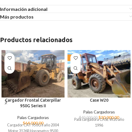
Información adicional
Más productos
Productos relacionados
-25%
Cargador Frontal Caterpillar
Case W20
950G Series II
Palas Cargadoras
Palas Cargadoras
$
30.000,00
$
40.000,00
Pala cargadora CASE W20 año
$
64.000,00
Cargador CAT 950G II año 2004
1996
Motor 3126B Horometro: 9500