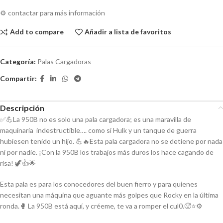
⚙️ contactar para más información
Add to compare
Añadir a lista de favoritos
Categoría:
Palas Cargadoras
Compartir:
Descripción
✅💪La 950B no es solo una pala cargadora; es una maravilla de
maquinaria indestructible…. como si Hulk y un tanque de guerra
hubiesen tenido un hijo. 💪🔥Esta pala cargadora no se detiene por nada
ni por nadie. ¡Con la 950B los trabajos más duros los hace cagando de
risa! 🦖👍🌟
Esta pala es para los conocedores del buen fierro y para quienes
necesitan una máquina que aguante más golpes que Rocky en la última
ronda.🥊 La 950B está aquí, y créeme, te va a romper el cul0.🥵⭐⚙️