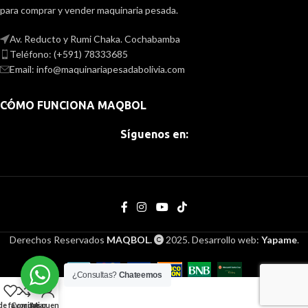
para comprar y vender maquinaria pesada.
Av. Reducto y Rumi Chaka. Cochabamba
Teléfono: (+591) 78333685
Email: info@maquinariapesadabolivia.com
CÓMO FUNCIONA MAQBOL
Síguenos en:
Derechos Reservados
MAQBOL.
2025. Desarrollo web:
Yapame
.
¿Consultas?
Chateemos
de favoritos
Comparar
Mi cuenta