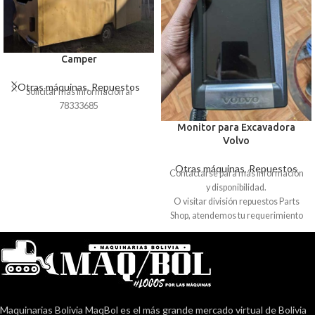
Camper
Otras máquinas
,
Repuestos
Solicitar más información al
78333685
Monitor para Excavadora
Volvo
Otras máquinas
,
Repuestos
Contactarse para más información
y disponibilidad.
O visitar división repuestos Parts
Shop, atendemos tu requerimiento
sobre este u algún otro repuesto.
Maquinarias Bolivia MaqBol es el más grande mercado virtual de Bolivia