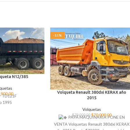
-11%
queta N12/385
quetas
Volqueta Renault 380dxi KERAX año
.900,00
r TD121F
2015
o 1995
Volquetas
$
70.000,00
$
79.000,00
PAPÁ MAQUINARIA PONE EN
VENTA Volquetas Renault 380dxi KERAX