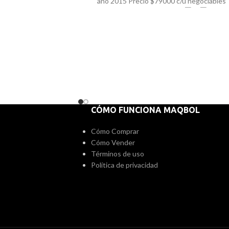
año 2015 Precio $79000 c/u negociables
(2 unidades disponibles)
78333685
CÓMO FUNCIONA MAQBOL
Cómo Comprar
Cómo Vender
Términos de uso
Política de privacidad