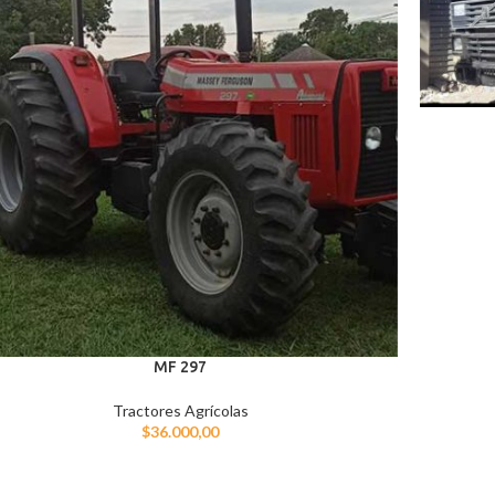
MF 297
Tractores Agrícolas
$
36.000,00