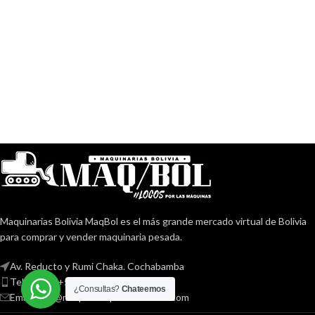
novedades de importaciones o
consignaciones. Contacta al 78333685
para ayudarte a localizar alguna máquina
similar a la que buscas.
Maquinarias Bolivia MaqBol es el más grande mercado virtual de Bolivia
para comprar y vender maquinaria pesada.
Av. Reducto y Rumi Chaka. Cochabamba
Teléfono: (+591) 78333685
¿Consultas?
Chateemos
Email: info@maquinariapesadabolivia.com