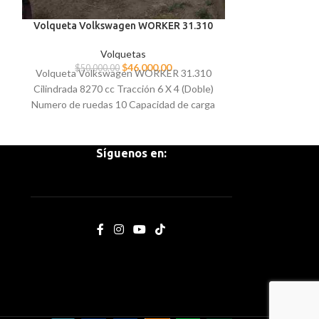
Ubicaci
Para más in
Volqueta Volkswagen WORKER 31.310
Volquetas
$
46.000,00
$
50.000,00
Volqueta Volkswagen WORKER 31.310
Cilindrada 8270 cc Tracción 6 X 4 (Doble)
Numero de ruedas 10 Capacidad de carga
22 Tn. Tolva 12 m3 IMPORTADO POR
HANSA Año 2015 Papeles al día.
Síguenos en: