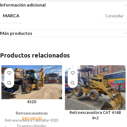
Información adicional
MARCA
Caterpillar
Más productos
Productos relacionados
432D
Retroexcavadora CAT 416B
Retroexcavadoras
4×2
$
40.000,00
Retroexcavadora Caterpillar 432D
En venta o Alquiler