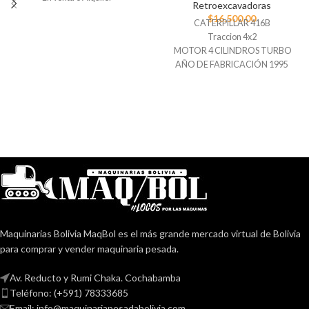
Retroexcavadoras
$
16.500,00
CATERPILLAR 416B
Traccion 4x2
MOTOR 4 CILINDROS TURBO
AÑO DE FABRICACIÓN 1995
Precio $16500 negociable
Maquinarias Bolivia MaqBol es el más grande mercado virtual de Bolivia
para comprar y vender maquinaria pesada.
Av. Reducto y Rumi Chaka. Cochabamba
Teléfono: (+591) 78333685
Email: info@maquinariapesadabolivia.com