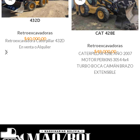
432D
Retroexcavadoras
CAT 428E
$
40.000,00
Retroexcavadora Caterpillar 432D
Retroexcavadoras
En venta o Alquiler
$
49.000,00
CATERPILLAR 428E AÑO 2007
MOTOR PERKINS 3054 4x4
TURBO BOCA CAIMÁN BRAZO
EXTENSIBLE