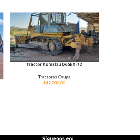
Tractor Komatsu D65EX-12
Tractor Or
Tractores Oruga
Tra
$
42.000,00
⚠Papá Maquina
CAT D6D año 19
mecánico . li
Síguenos en: