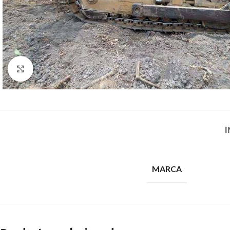
Click para agrandar
I
MARCA