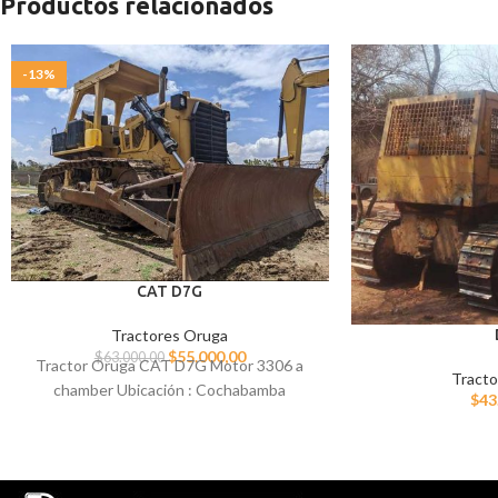
Productos relacionados
-13%
CAT D7G
Tractores Oruga
$
55.000,00
$
63.000,00
Tractor Oruga CAT D7G Motor 3306 a
Tracto
chamber Ubicación : Cochabamba
$
43