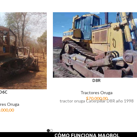
D8R
D6C
Tractores Oruga
$
70.000,00
tractor oruga Caterpillar D8R año 1998
res Oruga
.000,00
CÓMO FUNCIONA MAQBOL