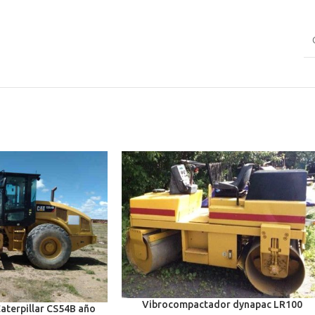
Vibrocompactador dynapac LR100
terpillar CS54B año