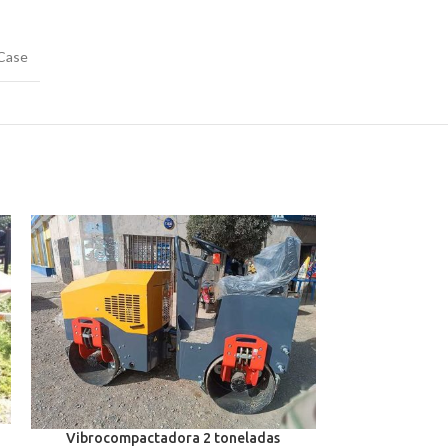
Case
-41%
Vibrocompactadora 2 toneladas
vibrocompac