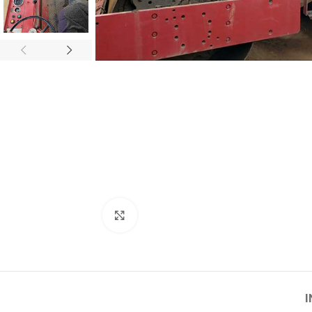
Click para agrandar
I